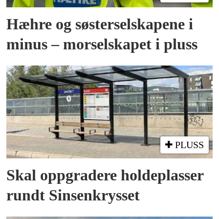
Hæhre og søster­selskapene i
minus – mor­selskapet i pluss
PLUSS
Skal oppgradere holde­plasser
rundt Sinsenkrysset