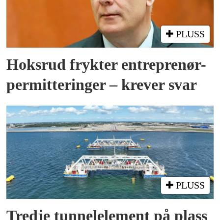
PLUSS
Hoksrud frykter entreprenør-
permitteringer – krever svar
PLUSS
Tredje tunnel­element på plass