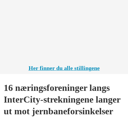
anleggsprosjekter
prosjekt
innenfor
OPS
elektro
Hålogala
på
jernbane,
vei og
tunneler
Her finner du alle stillingene
PLUSS
16 næringsforeninger langs
InterCity-strekningene langer
ut mot jernbaneforsinkelser
PLUSS