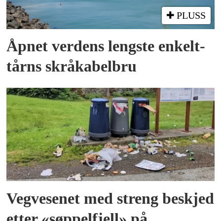
PLUSS
Åpnet verdens lengste enkelt­
tårns skrå­kabel­bru
Vegvesenet med streng beskjed
etter «søppelfjell» på