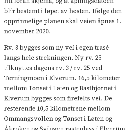
litt foran skjema, og at åpningsdatoen
blir bestemt i løpet av høsten. Ifølge den
opprinnelige planen skal veien åpnes 1.
november 2020.
Rv. 3 bygges som ny vei i egen trasé
langs hele strekningen. Ny rv. 25
tilknyttes dagens rv. 3 / rv. 25 ved
Terningmoen i Elverum. 16,5 kilometer
mellom Tønset i Løten og Basthjørnet i
Elverum bygges som firefelts vei. De
resterende 10,5 kilometrene mellom
Ommangsvollen og Tønset i Løten og
Åkroken og Svingen rasteplass i Elverum