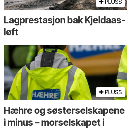
PLUSS
Lagprestasjon bak Kjeldaas-
løft
PLUSS
Hæhre og søster­selskapene
i minus – mor­selskapet i