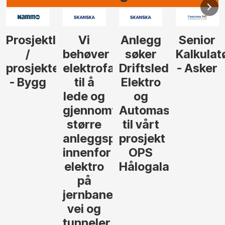
Anlegg
Senior
Senior
Prosjekt
søker
Kalkulatør
Tilbudsleder
r
agfolk
Driftsleder
- Asker
Anlegg
Elektro
- Oslo
og
føre
Automasjon
til vårt
rosjekter
prosjekt
OPS
Hålogalandsvegen
,