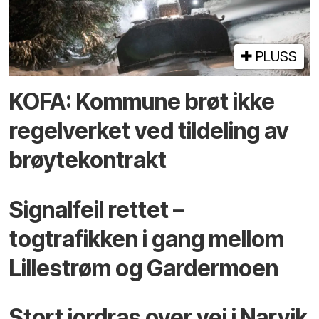
PLUSS
KOFA: Kommune brøt ikke
regelverket ved tildeling av
brøytekontrakt
Signalfeil rettet –
togtrafikken i gang mellom
Lillestrøm og Gardermoen
Stort jordras over vei i Narvik