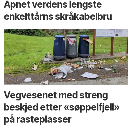
Åpnet verdens lengste
enkelt­tårns skrå­kabel­bru
Vegvesenet med streng
beskjed etter «søppelfjell»
på rasteplasser