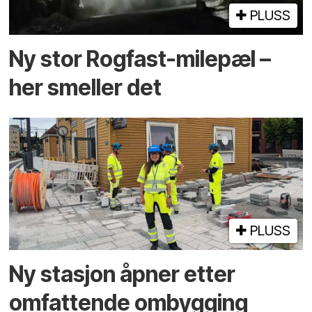
PLUSS
Ny stor Rogfast-milepæl –
her smeller det
PLUSS
Ny stasjon åpner etter
omfattende ombygging