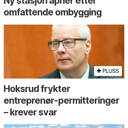
Ny stasjon åpner etter
omfattende ombygging
PLUSS
Hoksrud frykter
entreprenør-permitteringer
– krever svar