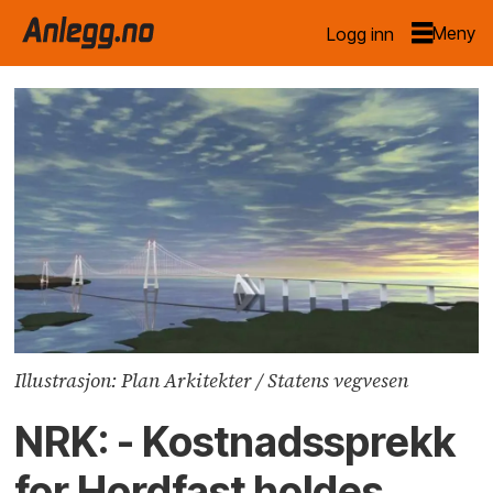
Logg inn
Illustrasjon: Plan Arkitekter / Statens vegvesen
NRK: - Kostnadssprekk
for Hordfast holdes