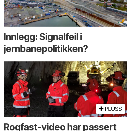
Innlegg: Signalfeil i
jernbanepolitikken?
PLUSS
Rogfast-video har passert