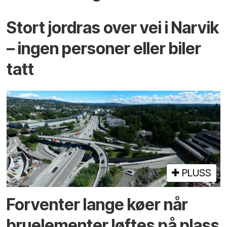
Stort jordras over vei i Narvik
– ingen personer eller biler
tatt
PLUSS
Forventer lange køer når
bru­elementer løftes på plass