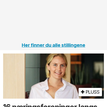
elektro
Hålogal
på
jernbane,
vei og
tunneler
Her finner du alle stillingene
PLUSS