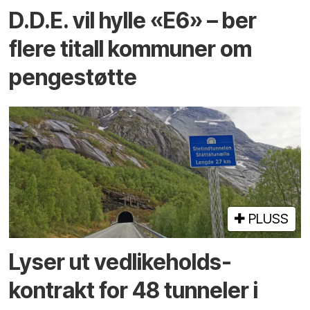
D.D.E. vil hylle «E6» – ber
flere titall kommuner om
pengestøtte
PLUSS
Lyser ut vedlikeholds­
kontrakt for 48 tunneler i