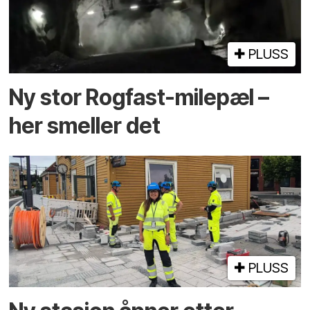
PLUSS
Ny stor Rogfast-milepæl –
her smeller det
PLUSS