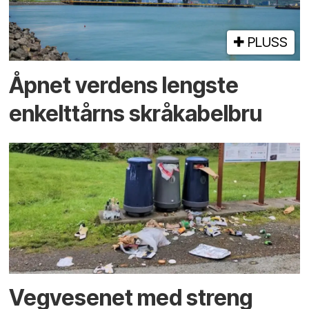
PLUSS
Åpnet verdens lengste
enkelt­tårns skrå­kabel­bru
Vegvesenet med streng