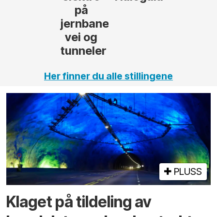
,
Her finner du alle stillingene
PLUSS
Klaget på tildeling av