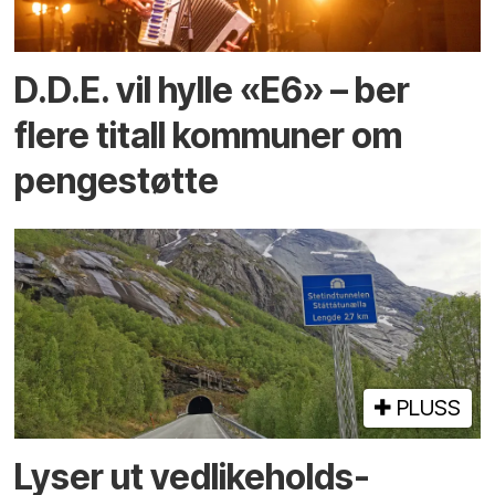
D.D.E. vil hylle «E6» – ber
flere titall kommuner om
pengestøtte
PLUSS
Lyser ut vedlikeholds­