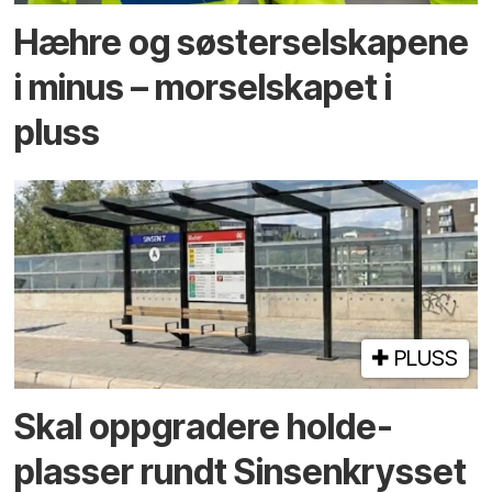
Hæhre og søster­selskapene
i minus – mor­selskapet i
pluss
PLUSS
Skal oppgradere holde­
plasser rundt Sinsenkrysset