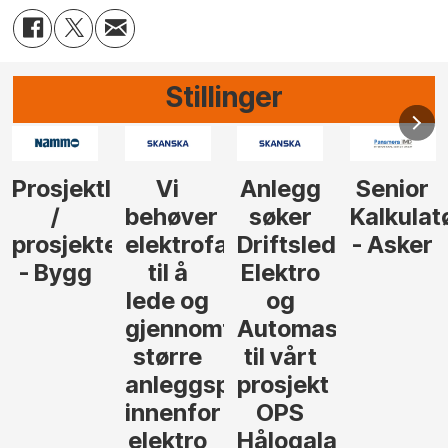
Stillinger
Anlegg
Senior
Senior
Prosjekt
søker
Kalkulatør
Tilbudsleder
r
agfolk
Driftsleder
- Asker
Anlegg
Elektro
- Oslo
og
føre
Automasjon
til vårt
rosjekter
prosjekt
OPS
Hålogalandsvegen