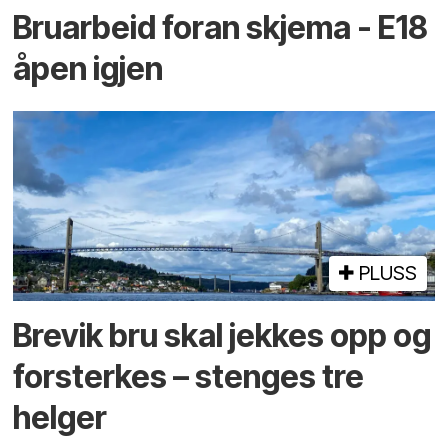
Bruarbeid foran skjema - E18
åpen igjen
PLUSS
Brevik bru skal jekkes opp og
forsterkes – stenges tre
helger