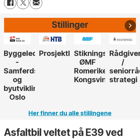
Stillinger
der
Prosjektleder
Stikningsingeniør
Rådgiver
Anleggs
ØMF
/
til
sel
Romerike
seniorrådgiver
hotellpr
Kongsvinger
strategi
i Gulen
ng,
Her finner du alle stillingene
Asfaltbil veltet på E39 ved