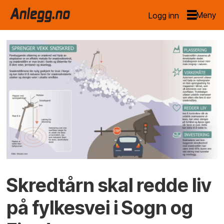
Logg inn
Skredtårn skal redde liv
på fylkesvei i Sogn og