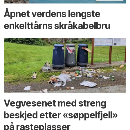
Åpnet verdens lengste
enkelt­tårns skrå­kabel­bru
Vegvesenet med streng
beskjed etter «søppelfjell»
på rasteplasser