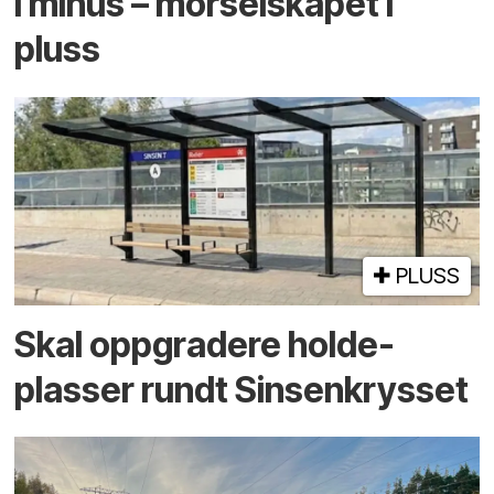
i minus – mor­selskapet i
pluss
PLUSS
Skal oppgradere holde­
plasser rundt Sinsenkrysset