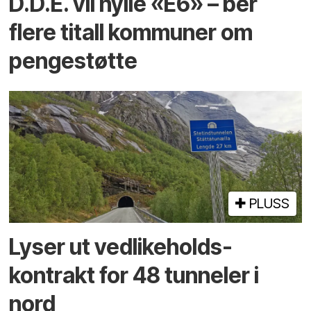
D.D.E. vil hylle «E6» – ber
flere titall kommuner om
pengestøtte
PLUSS
Lyser ut vedlikeholds­
kontrakt for 48 tunneler i
nord