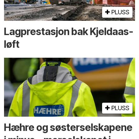
PLUSS
Lagprestasjon bak Kjeldaas-
løft
PLUSS
Hæhre og søster­selskapene