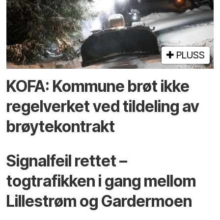
PLUSS
KOFA: Kommune brøt ikke
regelverket ved tildeling av
brøytekontrakt
Signalfeil rettet –
togtrafikken i gang mellom
Lillestrøm og Gardermoen