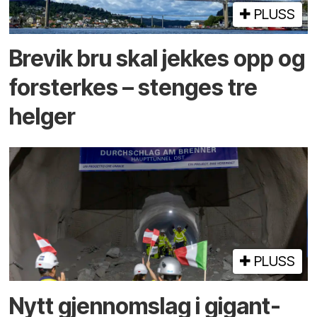
PLUSS
Brevik bru skal jekkes opp og
forsterkes – stenges tre
helger
PLUSS
Nytt gjennomslag i gigant­