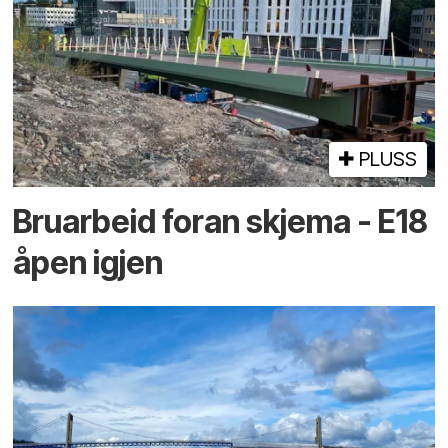
PLUSS
Bruarbeid foran skjema - E18
åpen igjen