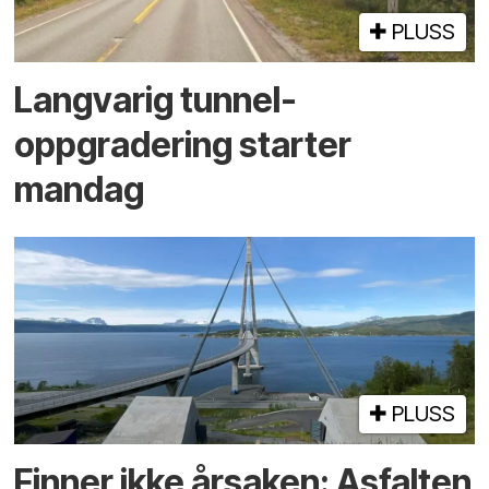
PLUSS
Langvarig tunnel­
oppgradering starter
mandag
PLUSS
Finner ikke årsaken: Asfalten