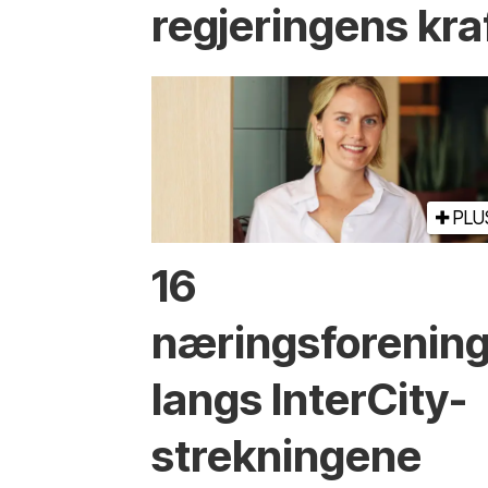
regjeringens kra
PLU
16
næringsforenin
langs InterCity-
strekningene