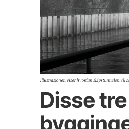
Illustrasjonen viser hvordan skipstunnelen vil s
Disse tre
bygginge