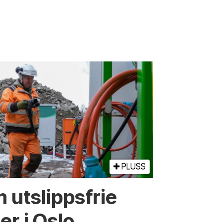
PLUSS
 utslippsfrie
r i Oslo