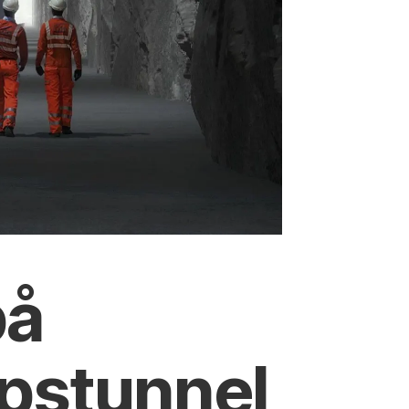
på
ipstunnel