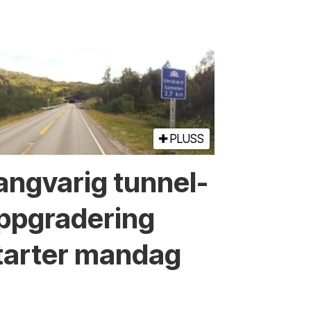
PLUSS
angvarig tunnel­
ppgradering
tarter mandag