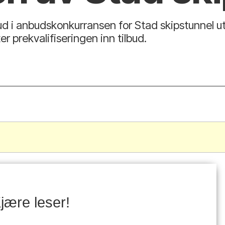
bud i anbudskonkurransen for Stad skipstunnel utlø
r prekvalifiseringen inn tilbud.
.
jære leser!