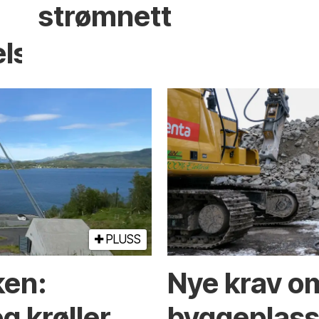
strømnett
elser
PLUSS
ken:
Nye krav om
g krøller
byggeplasse