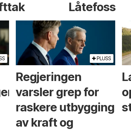
fttak
Låtefoss
SS
PLUSS
Regjeringen
L
ger
varsler grep for
o
raskere utbygging
s
av kraft og