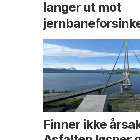
langer ut mot
jernbaneforsink
Finner ikke årsa
Asfalten løsner o