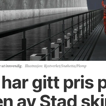
e ut innvendig.
Illustrasjon: Kystverket/Snøhetta/Plomp
 har gitt pris 
n av Stad sk