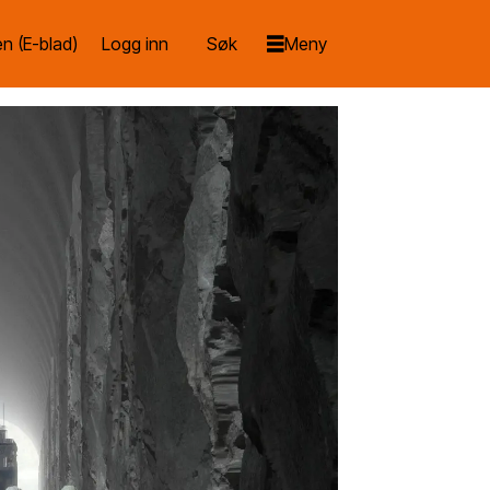
n (E-blad)
Logg inn