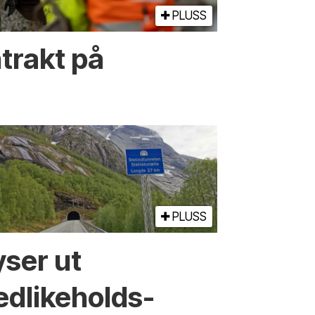
PLUSS
trakt på
PLUSS
yser ut
edlikeholds­