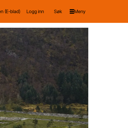
n (E-blad)
Logg inn