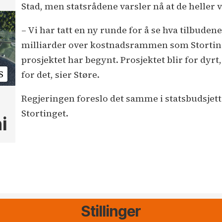
Stad, men statsrådene varsler nå at de heller 
– Vi har tatt en ny runde for å se hva tilbude
milliarder over kostnadsrammen som Stortinge
prosjektet har begynt. Prosjektet blir for dyrt,
S
for det, sier Støre.
Regjeringen foreslo det samme i statsbudsjette
Stortinget.
i
Stillinger