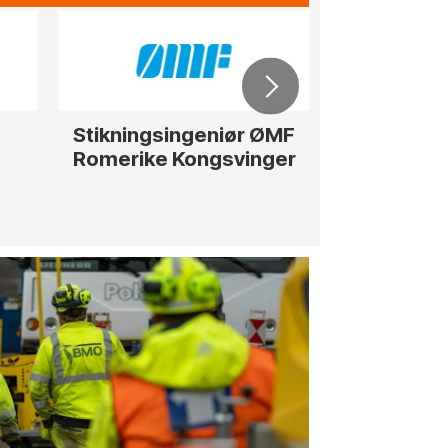
Stikningsingeniør ØMF
Rådgiver / 
Romerike Kongsvinger
str