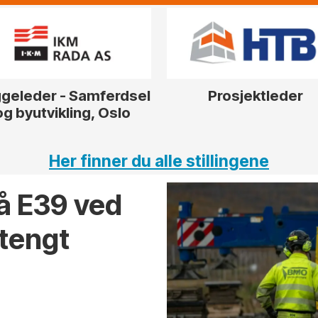
geleder - Samferdsel
Prosjektleder
og byutvikling, Oslo
Her finner du alle stillingene
på E39 ved
stengt