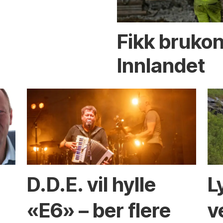
Fikk brukon
Innlandet
D.D.E. vil hylle
L
n
«E6» – ber flere
v