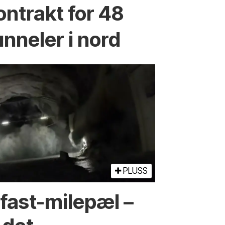
ontrakt for 48
unneler i nord
PLUSS
fast-milepæl –