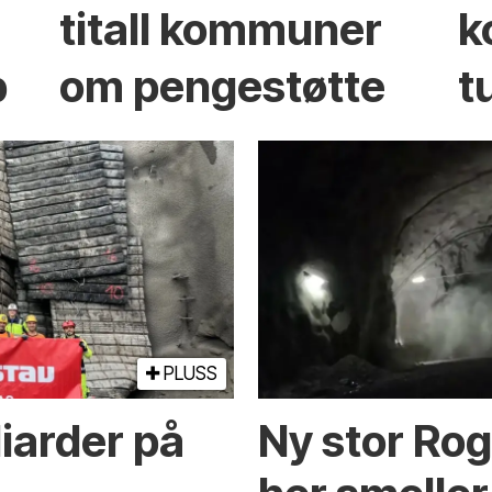
titall kommuner
k
p
om pengestøtte
t
PLUSS
lliarder på
Ny stor Rog