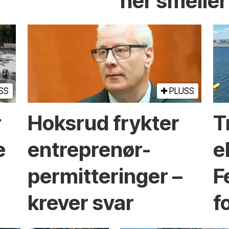
her smeller
SS
PLUSS
r
Hoksrud frykter
T
e
entreprenør-
e
permitteringer –
F
krever svar
f