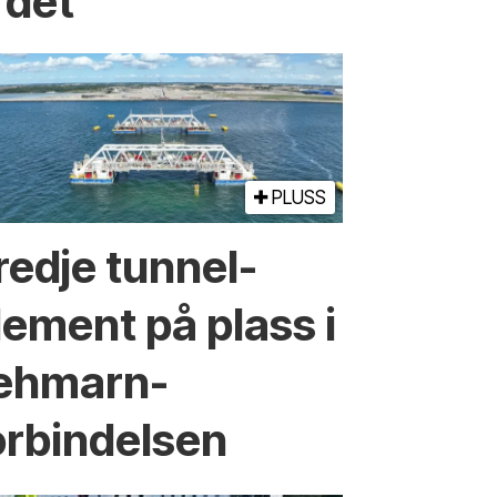
 det
PLUSS
redje tunnel­
lement på plass i
ehmarn-
orbindelsen