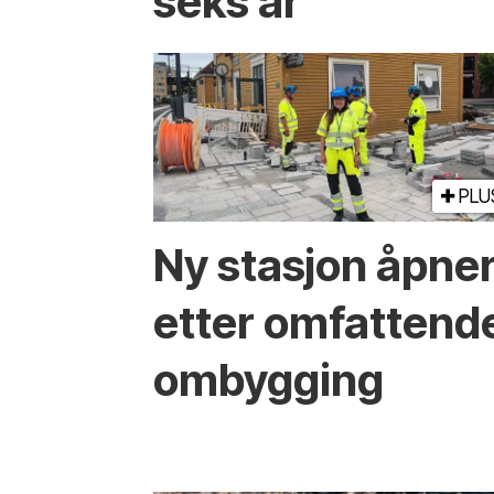
seks år
PLU
Ny stasjon åpne
etter omfattend
ombygging