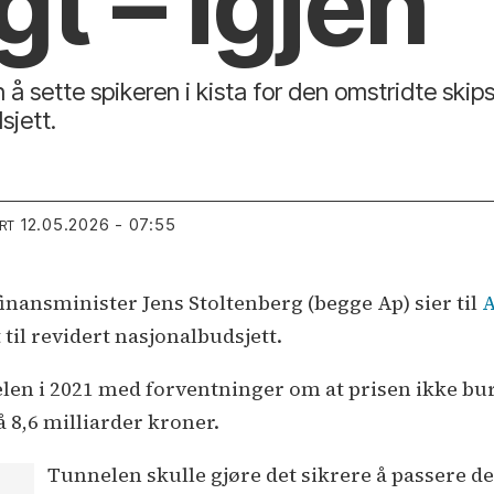
gt – igjen
 å sette spikeren i kista for den omstridte ski
sjett.
12.05.2026 - 07:55
RT
inansminister Jens Stoltenberg (begge Ap) sier til
A
 til revidert nasjonalbudsjett.
len i 2021 med forventninger om at prisen ikke bur
å 8,6 milliarder kroner.
Tunnelen skulle gjøre det sikrere å passere d