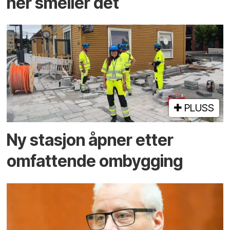
her smeller det
PLUSS
Ny stasjon åpner etter
omfattende ombygging