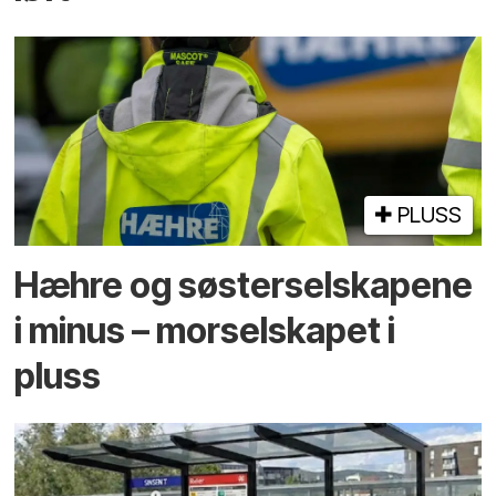
PLUSS
Hæhre og søster­selskapene
i minus – mor­selskapet i
pluss