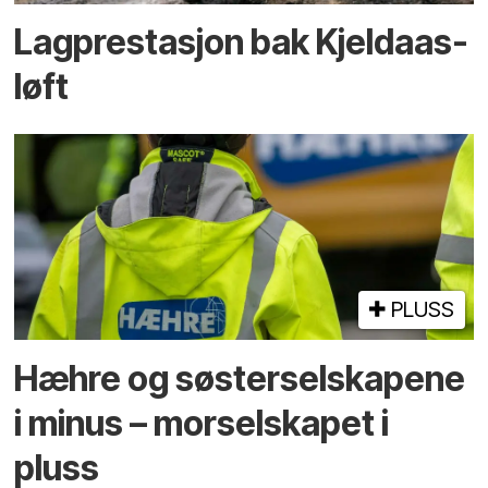
Lagprestasjon bak Kjeldaas-
løft
PLUSS
Hæhre og søster­selskapene
i minus – mor­selskapet i
pluss