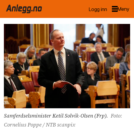
Logg inn
Samferdselsminister Ketil Solvik-Olsen (Frp).
Foto:
Cornelius Poppe / NTB scanpix