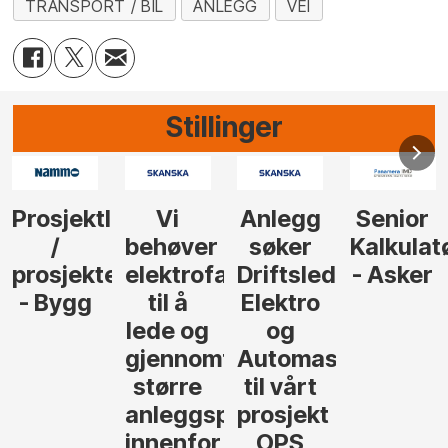
TRANSPORT / BIL
ANLEGG
VEI
Stillinger
Anlegg
Senior
Senior
Prosjek
r
søker
Kalkulatør
Tilbudsleder
er
agfolk
Driftsleder
- Asker
Anlegg
Elektro
- Oslo
og
føre
Automasjon
til vårt
prosjekter
prosjekt
r
OPS