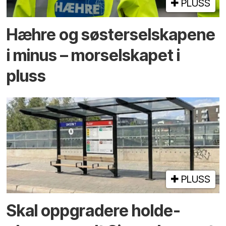
PLUSS
Hæhre og søster­selskapene
i minus – mor­selskapet i
pluss
PLUSS
Skal oppgradere holde­