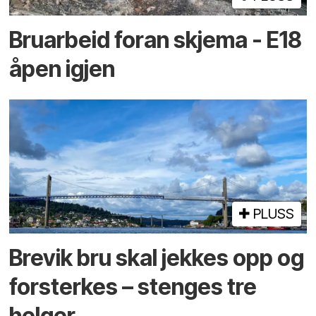
Bruarbeid foran skjema - E18
åpen igjen
PLUSS
Brevik bru skal jekkes opp og
forsterkes – stenges tre
helger