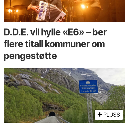
D.D.E. vil hylle «E6» – ber
flere titall kommuner om
pengestøtte
PLUSS