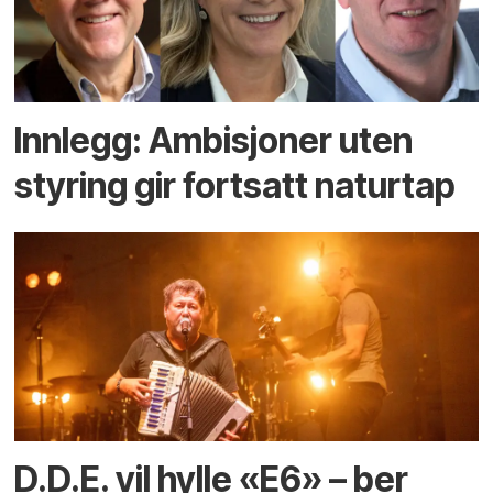
Innlegg: Ambisjoner uten
styring gir fortsatt naturtap
D.D.E. vil hylle «E6» – ber