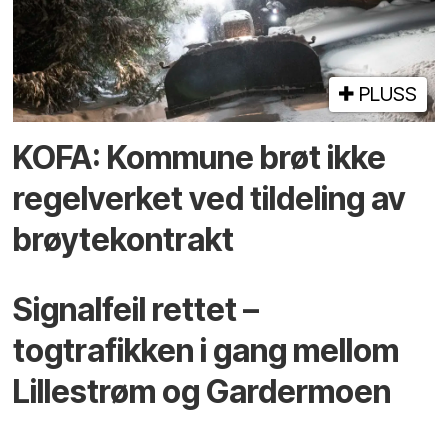
PLUSS
KOFA: Kommune brøt ikke
regelverket ved tildeling av
brøytekontrakt
Signalfeil rettet –
togtrafikken i gang mellom
Lillestrøm og Gardermoen