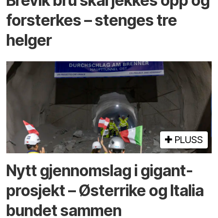
Brevik bru skal jekkes opp og
forsterkes – stenges tre
helger
PLUSS
Nytt gjennomslag i gigant­
prosjekt – Østerrike og Italia
bundet sammen