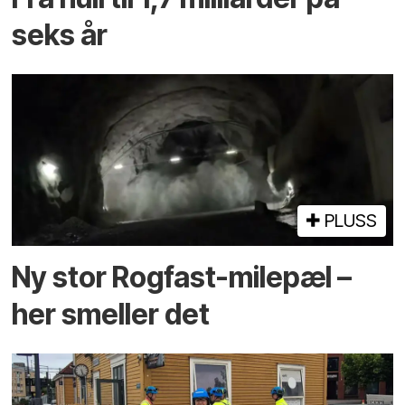
seks år
PLUSS
Ny stor Rogfast-milepæl –
her smeller det