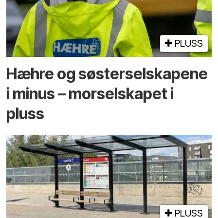
PLUSS
Hæhre og søster­selskapene
i minus – mor­selskapet i
pluss
PLUSS