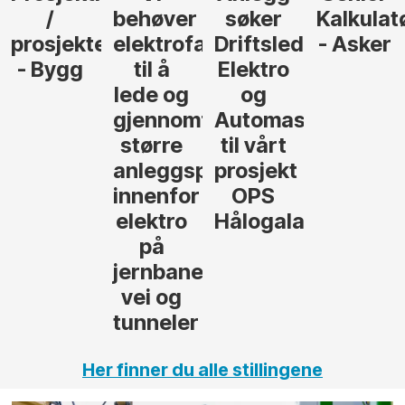
søker
Kalkulatør
Tilbudsleder
r
agfolk
Driftsleder
- Asker
Anlegg
Elektro
- Oslo
og
føre
Automasjon
til vårt
rosjekter
prosjekt
OPS
Hålogalandsvegen
,
Her finner du alle stillingene