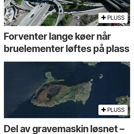
PLUSS
Forventer lange køer når
bru­elementer løftes på plass
PLUSS
Del av grave­maskin løsnet –