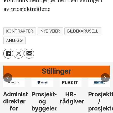
kontraktsmedhjelperne i realiseringen
av prosjektmålene
KONTRAKTER
NYE VEIER
BILDEKARUSELL
ANLEGG
Stillinger
Administrerende
Prosjekt-
HR-
Prosjekt
direktør
og
rådgiver
/
for
byggeleder
prosjekt