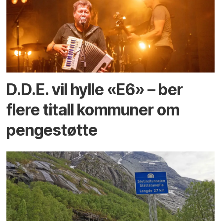
D.D.E. vil hylle «E6» – ber
flere titall kommuner om
pengestøtte