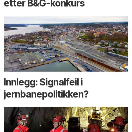
etter B&G-konkurs
Innlegg: Signalfeil i
jernbanepolitikken?