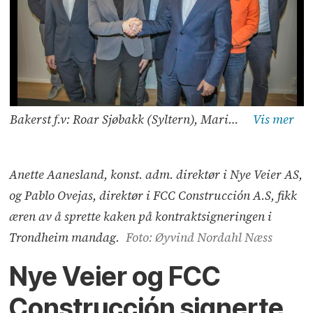
Bakerst f.v: Roar Sjøbakk (Syltern), Marianne Aase (Rambøll), Bjørn Endre Dyrseth (Rambøll), Johan Arnt Vatnan (Nye Veier) og Lars Bjørgård (Nye Veier). I midten f.v: José Martínez Salazar (FCC), Arild Mathisen (Nye Veier) og Øystein Syltern (Syltern). Foran: Anette Aanesland (Nye Veier og Pablo Ovejas (FCC). Foto: Øyvind Nordahl Næss
Anette Aanesland, konst. adm. direktør i Nye Veier AS,
og Pablo Ovejas, direktør i FCC Construcción A.S, fikk
æren av å sprette kaken på kontraktsigneringen i
Trondheim mandag.
Foto: Øyvind Nordahl Næss
Nye Veier og FCC
Construcción signerte