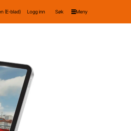
n (E-blad)
Logg inn