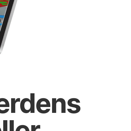
verdens
ller