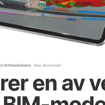
ger til Fornebubanen.
Foto: Novorender
rer en av 
e BIM-mode