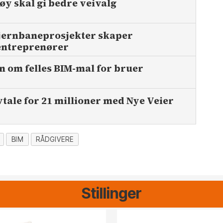
tøy skal gi bedre veivalg
 jernbaneprosjekter skaper
 entreprenører
 om felles BIM-mal for bruer
tale for 21 millioner med Nye Veier
BIM
RÅDGIVERE
Stillinger