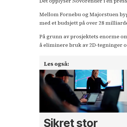
Det opplyser Novorender i en pres
Mellom Fornebu og Majorstuen bygg
med et budsjett på over 28 milliar
På grunn av prosjektets enorme omf
å eliminere bruk av 2D-tegninger o
Les også:
Sikret stor