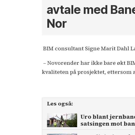
avtale med Ban
Nor
BIM consultant Signe Marit Dahl L
– Novorender har ikke bare økt BI
kvaliteten på prosjektet, ettersom 
Les også:
Uro blant jernban
satsingen mot ba