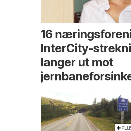
16 næringsforen
InterCity-strek
langer ut mot
jernbaneforsink
PLU