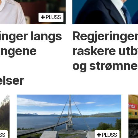
PLUSS
inger langs
Regjeringen
ningene
raskere utb
og strømne
elser
SS
PLUSS