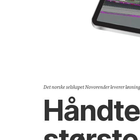
Det norske selskapet Novorender leverer løsnin
Håndte
størst