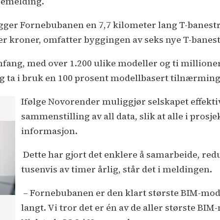
semelding.
er Fornebubanen en 7,7 kilometer lang T-banestre
der kroner, omfatter byggingen av seks nye T-banest
ang, med over 1.200 ulike modeller og ti millioner
g ta i bruk en 100 prosent modellbasert tilnærmin
Ifølge Novorender muliggjør selskapet effekt
sammenstilling av all data, slik at alle i prosje
informasjon.
Dette har gjort det enklere å samarbeide, re
tusenvis av timer årlig, står det i meldingen.
– Fornebubanen er den klart største BIM-model
langt. Vi tror det er én av de aller største BIM