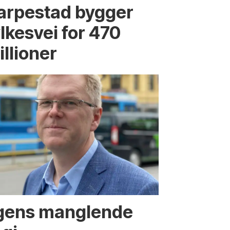
arpestad bygger
lkesvei for 470
illioner
ngens manglende