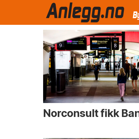
Emne:
rådgiver
Norconsult fikk Ba