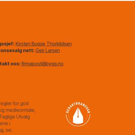
gssjef:
Kirsten Bugge Thorkildsen
onsesalg nett:
Geir Larsen
takt oss:
firmapost@bygg.no
egler for god
ig medieomtale,
Faglige Utvalg
ene i
g, se: