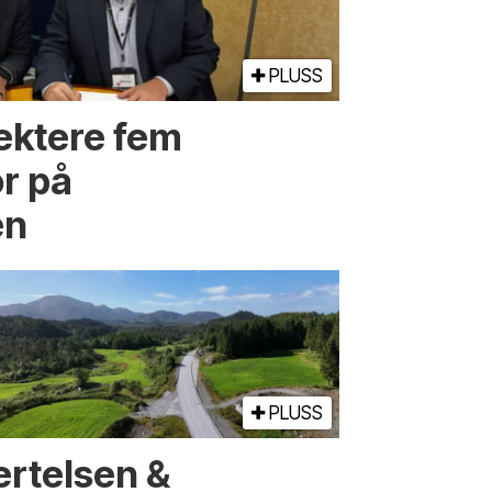
PLUSS
jektere fem
r på
en
PLUSS
ertelsen &