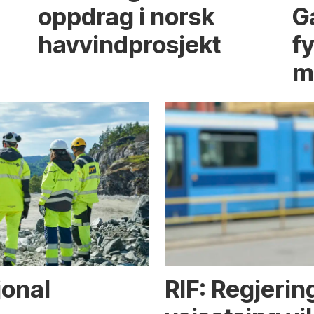
oppdrag i norsk
G
havvindprosjekt
fy
m
jonal
RIF: Regjeri