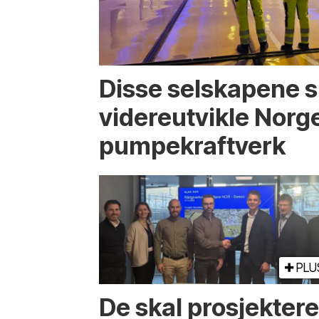
Disse selskapene s
videreutvikle Norg
pumpekraftverk
PLU
De skal prosjekter