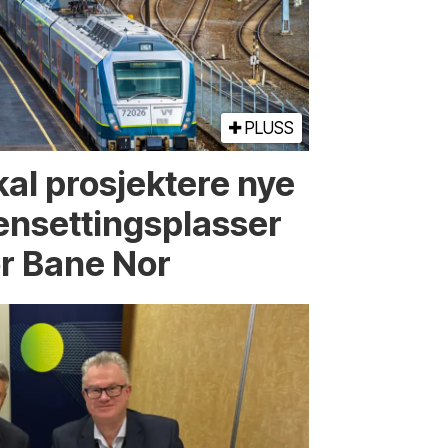
PLUSS
kal prosjektere nye
ensettingsplasser
or Bane Nor