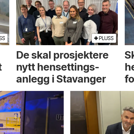
SS
PLUSS
De skal prosjektere
S
t
nytt hensetting­s­
h
anlegg i Stavanger
f