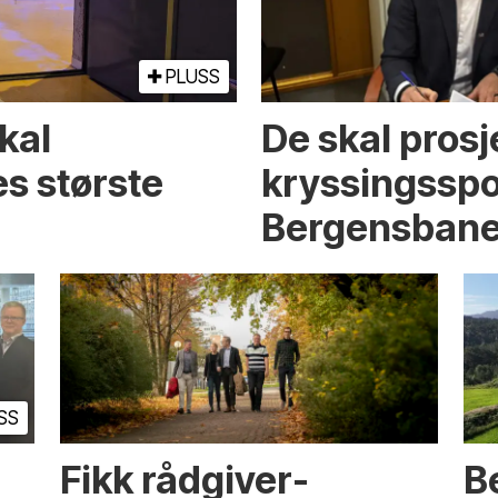
PLUSS
kal
De skal pros
es største
kryssingsspo
Bergensban
SS
e
Fikk rådgiver­
B