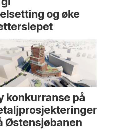
 gi
elsetting og øke
etterslepet
y konkurranse på
etaljprosjekteringen
å Østensjøbanen