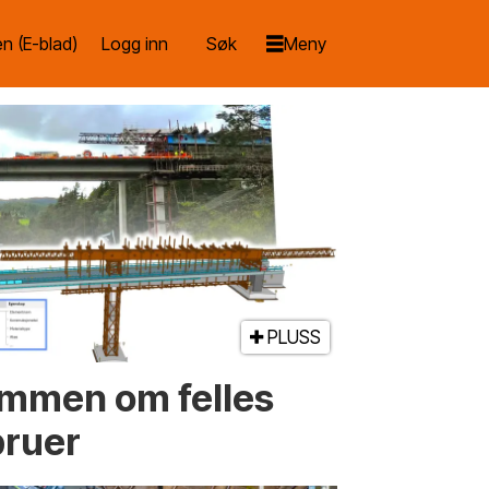
n (E-blad)
Logg inn
PLUSS
ammen om felles
bruer