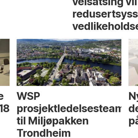
veisatsing vil
redusertsyss
vedlikeholds
e
WSP
N
18
prosjektledelsesteam
d
til Miljøpakken
p
Trondheim