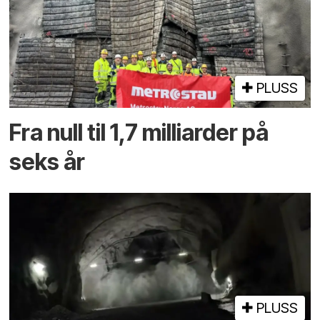
PLUSS
Fra null til 1,7 milliarder på
seks år
PLUSS