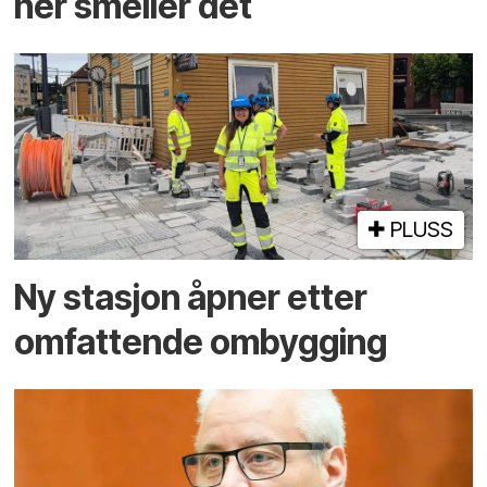
her smeller det
PLUSS
Ny stasjon åpner etter
omfattende ombygging