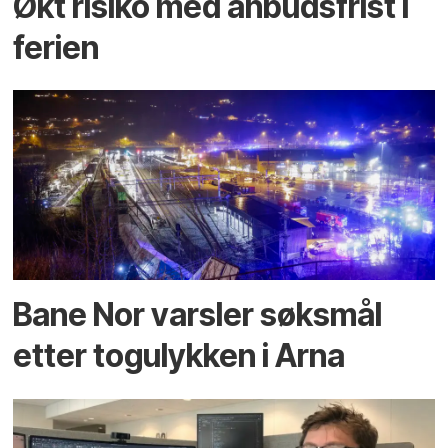
Økt risiko med anbuds­frist i
ferien
Bane Nor varsler søksmål
etter togulykken i Arna