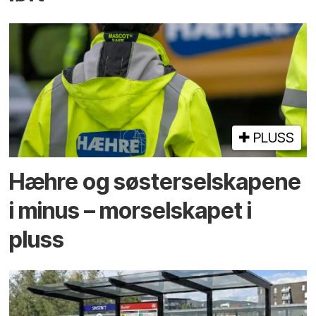
PLUSS
Hæhre og søster­selskapene
i minus – mor­selskapet i
pluss