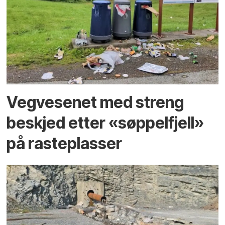
Vegvesenet med streng
beskjed etter «søppelfjell»
på rasteplasser