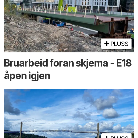
PLUSS
Bruarbeid foran skjema - E18
åpen igjen