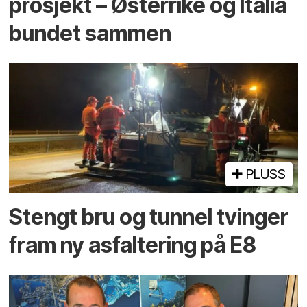
prosjekt – Østerrike og Italia
bundet sammen
PLUSS
Stengt bru og tunnel tvinger
fram ny asfaltering på E8