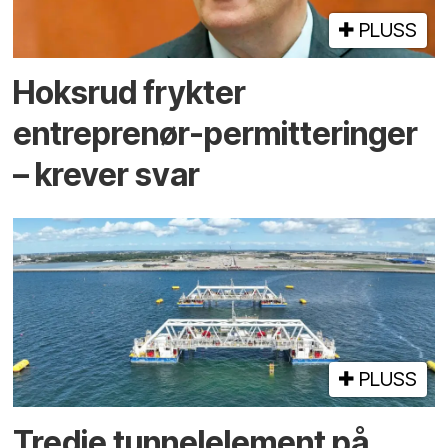
PLUSS
Hoksrud frykter
entreprenør-permitteringer
– krever svar
PLUSS
Tredje tunnel­element på