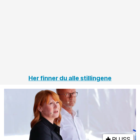
større
til vårt
anleggsprosjekter
prosjekt
innenfor
OPS
elektro
Hålogal
på
jernbane,
vei og
tunneler
Her finner du alle stillingene
PLUSS