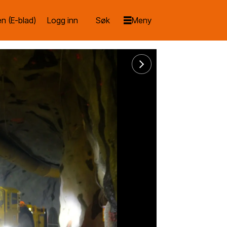
n (E-blad)
Logg inn