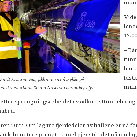
mont
Vider
leng
12.0
– Bå
tunn
har 
fast
arit Kristine Vea, fikk æren av å trykke på
mill
askinen «Laila Schou Nilsen» i desember i fjor.
etter sprengningsarbeidet av adkomsttunneler og h
nabru.
ren 2022. Om lag tre fjerdedeler av hallene er nå fer
sju kilometer sprengt tunnel gjenstår det nå om lag