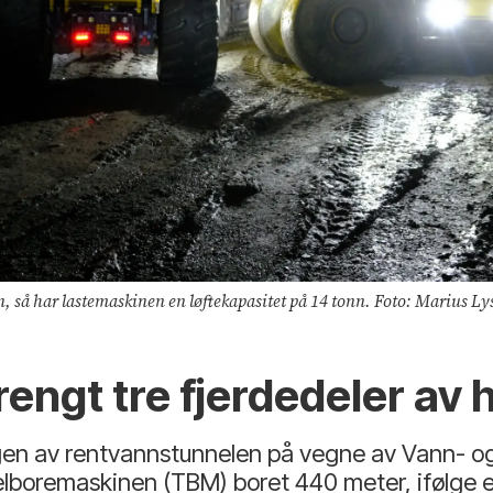
, så har lastemaskinen en løftekapasitet på 14 tonn. Foto: Marius Ly
rengt tre fjerdedeler av 
en av rentvannstunnelen på vegne av Vann- og 
elboremaskinen (TBM) boret 440 meter, ifølge 