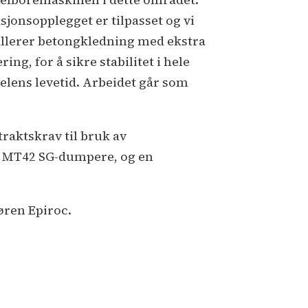
ksjonsopplegget er tilpasset og vi
allerer betongkledning med ekstra
ing, for å sikre stabilitet i hele
elens levetid. Arbeidet går som
raktskrav til bruk av
uck MT42 SG-dumpere, og en
øren Epiroc.