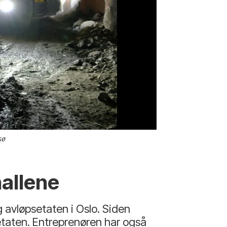
sø
Byråd for miljø og
hallene
avløpsetaten i Oslo. Siden
etaten. Entreprenøren har også