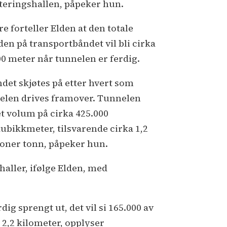
eringshallen, påpeker hun.
e forteller Elden at den totale
den på transportbåndet vil bli cirka
00 meter når tunnelen er ferdig.
ndet skjøtes på etter hvert som
elen drives framover. Tunnelen
et volum på cirka 425.000
kubikkmeter, tilsvarende cirka 1,2
ioner tonn, påpeker hun.
aller, ifølge Elden, med
dig sprengt ut, det vil si 165.000 av
 2,2 kilometer, opplyser