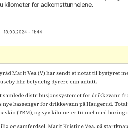
sju kilometer for adkomsttunnelene.
18.03.2024 - 11:44
RT
byråd Marit Vea (V) har sendt et notat til bystyret m
seby blir betydelig dyrere enn antatt.
t samlede distribusjonssystemet for drikkevann fra
ges nye bassenger for drikkevann på Haugerud. Totalt
askin (TBM), og syv kilometer tunnel med boring 
miljø og samferdsel, Marit Kristine Vea, på startkna