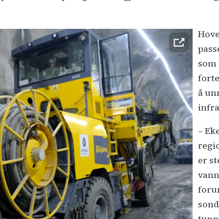
Hove
pass
som 
forte
å un
infr
– Ek
regi
er s
vann
foru
sond
tunn