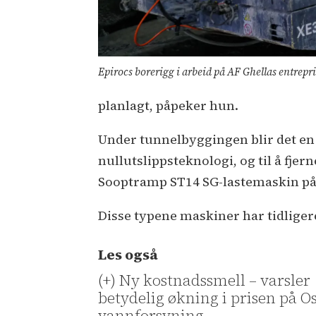
Epirocs borerigg i arbeid på AF Ghellas entrepri
planlagt, påpeker hun.
Under tunnelbyggingen blir det en 
nullutslippsteknologi, og til å fj
Sooptramp ST14 SG-lastemaskin på
Disse typene maskiner har tidligere
Les også
(+) Ny kostnadssmell – varsler
betydelig økning i prisen på O
vannforsyning