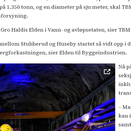
å 1.350 tonn, og en diameter på sju meter, skal T
nforsyning.
ro Haldis Elden i Vann- og avløpsetaten, sier TBM-
llom Stubberud og Huseby startet så vidt opp i de
rgforkastningen, sier Elden til Byggeindustrien.
Nå p
seks
inklu
tran
– Ma
kan 
samt