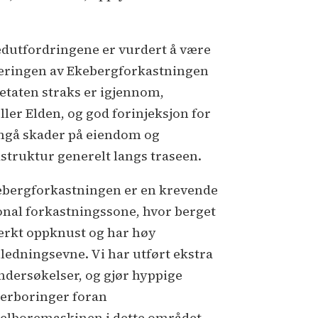
dutfordringene er vurdert å være
eringen av Ekebergforkastningen
etaten straks er igjennom,
ller Elden, og god forinjeksjon for
ngå skader på eiendom og
astruktur generelt langs traseen.
ebergforkastningen er en krevende
onal forkastningssone, hvor berget
terkt oppknust og har høy
ledningsevne. Vi har utført ekstra
ndersøkelser, og gjør hyppige
erboringer foran
elboremaskinen i dette området.