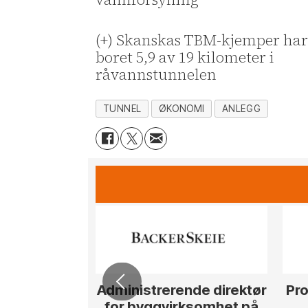
(+) Skanskas TBM-kjemper ha
boret 5,9 av 19 kilometer i
råvannstunnelen
TUNNEL
ØKONOMI
ANLEGG
Administrerende direktør
Pro
for byggvirksomhet på