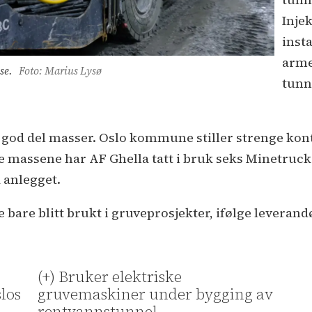
Inje
inst
armer
se.
Foto: Marius Lysø
tunn
god del masser. Oslo kommune stiller strenge kont
erne massene har AF Ghella tatt i bruk seks Minetr
 anlegget.
 bare blitt brukt i gruveprosjekter, ifølge leverand
(+) Bruker elektriske
slos
gruvemaskiner under bygging av
rentvannstunnel