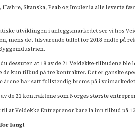
Hæhre, Skanska, Peab og Implenia alle leverte færre
atiske utviklingen i anleggsmarkedet ser vi hos Veid
en, mens det tilsvarende tallet for 2018 endte på re
 Byggeindustrien.
r du dessuten at 18 av de 21 Veidekke-tilbudene ble 
te de kun tilbud på tre kontrakter. Det er ganske spe
e årene har satt fullstendig brems på i veimarkedet,
te av de 21 kontraktene som Norges største entrepre
 til at Veidekke Entreprenør bare la inn tilbud på 1
 for langt