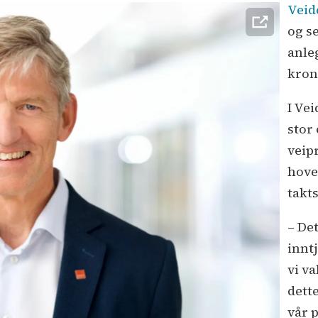
Veid
og s
anle
krone
I Ve
stor
veip
hove
takts
– Det
innt
vi va
dett
vår 