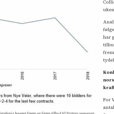
Coll
uken
Anal
følg
har 
tilb
frem
tydel
Konk
nors
kraf
For 
anta
plenia leverer færre og færre tilbud til Statens vegvesen.