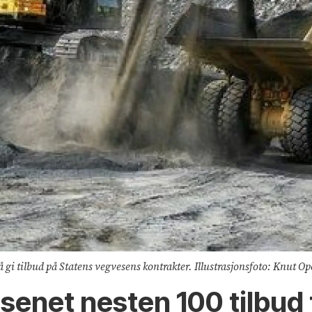
å gi tilbud på Statens vegvesens kontrakter. Illustrasjonsfoto: Knut O
esenet nesten 100 tilbud