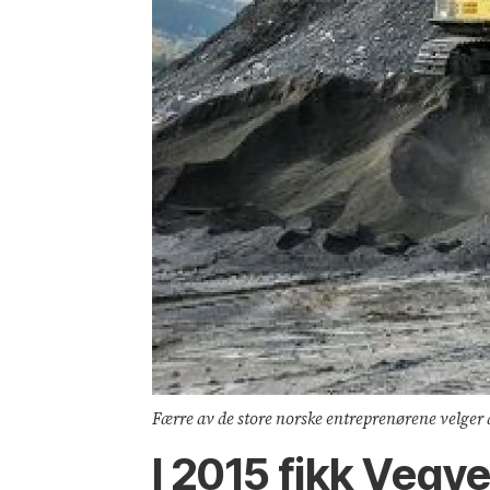
Færre av de store norske entreprenørene velger 
I 2015 fikk Vegv