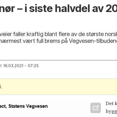
ør – i siste halvdel av 2
veier faller kraftig blant flere av de største n
 nærmest vært full brems på Vegvesen-tilbudene
16.03.2021 - 07:25
RT
.
Det 
bygg