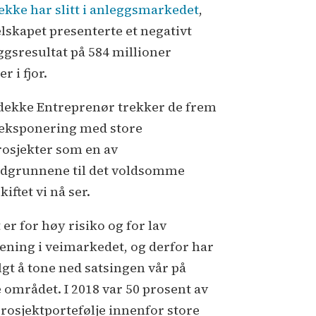
ekke har slitt i anleggsmarkedet
,
elskapet presenterte et negativt
ggsresultat på 584 millioner
r i fjor.
idekke Entreprenør trekker de frem
 eksponering med store
rosjekter som en av
dgrunnene til det voldsomme
kiftet vi nå ser.
 er for høy risiko og for lav
jening i veimarkedet, og derfor har
lgt å tone ned satsingen vår på
e området. I 2018 var 50 prosent av
prosjektportefølje innenfor store