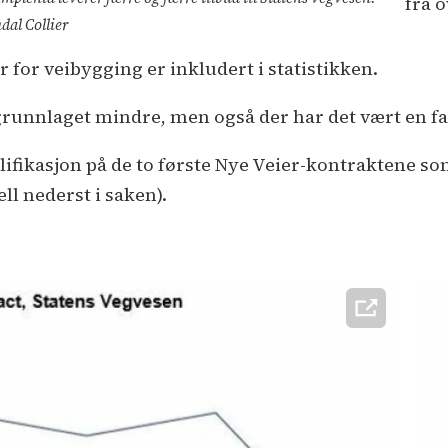
fra o
dal Collier
 for veibygging er inkludert i statistikken.
unnlaget mindre, men også der har det vært en fa
alifikasjon på de to første Nye Veier-kontraktene so
ell nederst i saken).