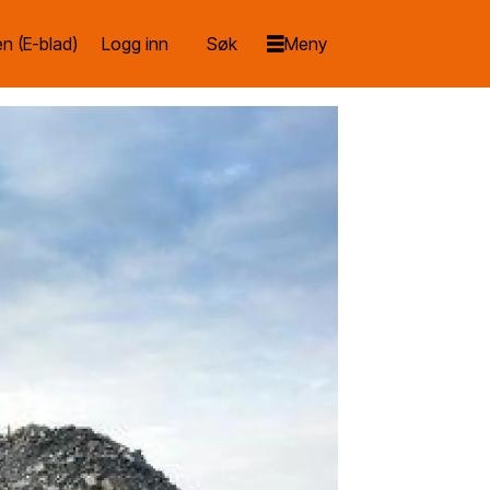
n (E-blad)
Logg inn