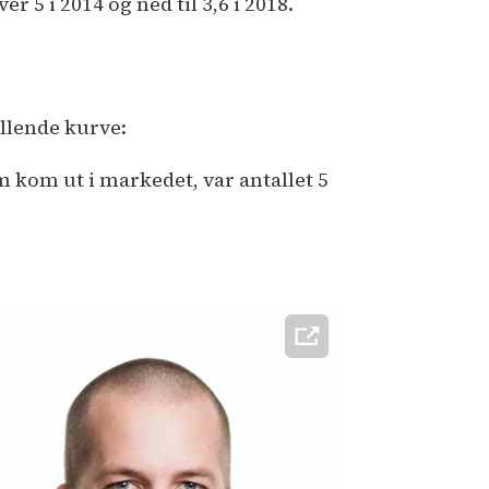
ver 5 i 2014 og ned til 3,6 i 2018.
llende kurve:
m kom ut i markedet, var antallet 5