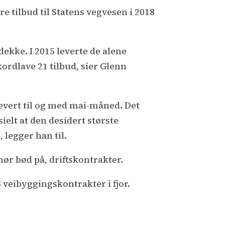
 tilbud til Statens vegvesen i 2018
ekke. I 2015 leverte de alene
kordlave 21 tilbud, sier Glenn
levert til og med mai-måned. Det
sielt at den desidert største
 legger han til.
nør bød på, driftskontrakter.
3 veibyggingskontrakter i fjor.