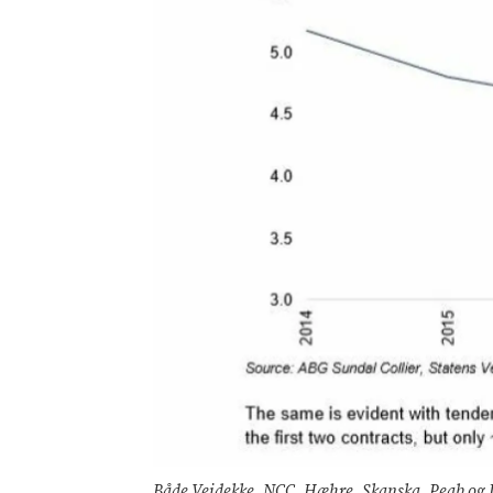
Både Veidekke, NCC, Hæhre, Skanska, Peab og Im