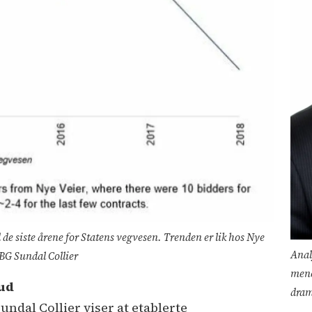
d de siste årene for Statens vegvesen. Trenden er lik hos Nye
Anal
 ABG Sundal Collier
mene
bud
dram
ndal Collier viser at etablerte