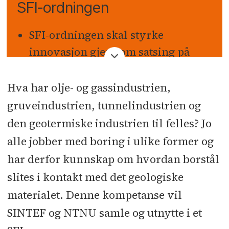
SFI-ordningen
SFI-ordningen skal styrke
innovasjon gjennom satsing på
langsiktig forskning i et nært
samarbeid mellom FoU-aktive
Hva har olje- og gassindustrien,
bedrifter og fremstående
gruveindustrien, tunnelindustrien og
forskningsmiljøer.
den geotermiske industrien til felles? Jo
alle jobber med boring i ulike former og
Ordningen skal styrke
teknologioverføring,
har derfor kunnskap om hvordan borstål
internasjonalisering og
slites i kontakt med det geologiske
forskerutdanning
materialet. Denne kompetanse vil
SINTEF og NTNU samle og utnytte i et
Det forutsettes samfinansiering