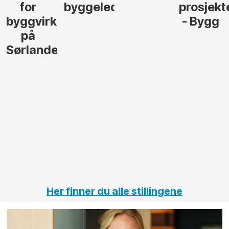
byggeleder
prosjekterings
elekt
virksomhet
- Bygg
til 
lede 
ndet
gjen
stør
anleg
innen
elekt
på
jernb
vei 
tunne
Her finner du alle stillingene