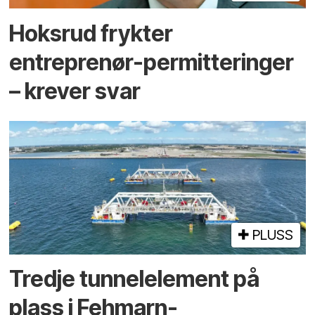
Hoksrud frykter
entreprenør-permitteringer
– krever svar
PLUSS
Tredje tunnel­element på
plass i Fehmarn-