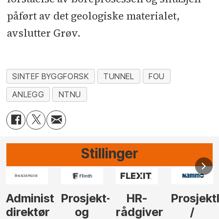
påført av det geologiske materialet,
avslutter Grøv.
SINTEF BYGGFORSK
TUNNEL
FOU
ANLEGG
NTNU
Stillinger
nistrerende
Prosjekt-
HR-
Prosjektleder
Vi
tør
og
rådgiver
/
behø