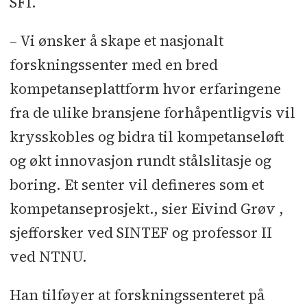
SFI.
mellom bedrifter, vertsinstitusjon
og Forskningsrådet. Bedrifter må
– Vi ønsker å skape et nasjonalt
delta aktivt i senterets styring,
forskningssenter med en bred
finansiering og forskning.
kompetanseplattform hvor erfaringene
Sentrene vil bli etablert for en
fra de ulike bransjene forhåpentligvis vil
periode på maksimalt fem pluss tre
krysskobles og bidra til kompetanseløft
år.
og økt innovasjon rundt stålslitasje og
Hovedkriteriet for å velge ut sentre
boring. Et senter vil defineres som et
er potensial for innovasjon og
kompetanseprosjekt., sier Eivind Grøv ,
verdiskaping.
sjefforsker ved SINTEF og professor II
Kilde: Forskningsrådet
ved NTNU.
Han tilføyer at forskningssenteret på