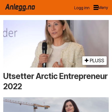
Logg inn
Emne:
koronaviruset
PLUSS
Utsetter Arctic Entrepreneur
2022