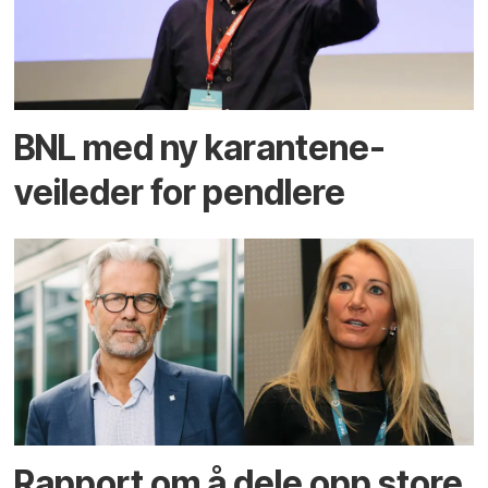
BNL med ny karantene-
veileder for pendlere
Rapport om å dele opp store