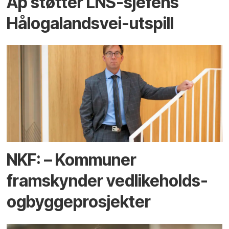
Ap støtter LNS-sjefens
Hålogalandsvei-utspill
NKF: – Kommuner
framskynder vedlikeholds-
ogbyggeprosjekter